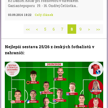
Kč Daniel Kolář při rozhovoru v tureckém
Gaziantepsporu 19. - 16. Ondřej Čelůstka...
03.09.2016 18:22
Celý článek
<<
<
5
6
7
8
9
>
>>
Nejlepší sestava 25/26 z českých fotbalistů v
zahraničí: