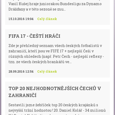
Vasil Kušej hraje juniorakou Bundesligu za Dynamo
Drážďany a v této sezoně se mu...
15.10.2016 19:04
Celý článek
FIFA 17 - ČEŠTÍ HRÁČI
Zde je přehledný seznam všech českých fotbalistů v
zahraničí, kteří jsou ve FIFĚ 17 + nejlepší Češi v
různých ohledech (např. Petr Čech - nejlepší reflexy -
tzn. ze všech českých brankářů ve...
28.09.2016 12:54
Celý článek
TOP 20 NEJHODNOTNĚJŠÍCH ČECHŮ V
ZAHRANIČÍ
Sestavili jsme žebříček top 20 českých krajánků s
nejvyšší tržní hodnotou ! 20. Daniel Kolář - 34 milionů