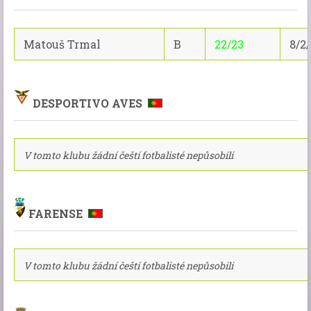
Matouš Trmal
B
22/23
8/2/
DESPORTIVO AVES
V tomto klubu žádní čeští fotbalisté nepůsobili
FARENSE
V tomto klubu žádní čeští fotbalisté nepůsobili