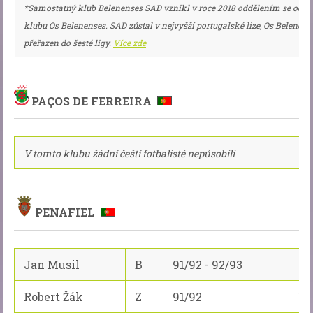
*Samostatný klub Belenenses SAD vznikl v roce 2018 oddělením se od 
klubu Os Belenenses. SAD zůstal v nejvyšší portugalské lize, Os Belenens
přeřazen do šesté ligy.
Více zde
PAÇOS DE FERREIRA
V tomto klubu žádní čeští fotbalisté nepůsobili
PENAFIEL
Jan Musil
B
91/92 - 92/93
45
Robert Žák
Z
91/92
10