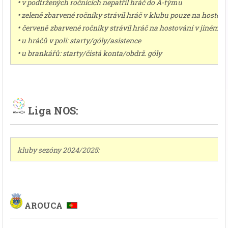
•
v podtržených ročnících nepatřil hráč do A-týmu
•
zeleně zbarvené ročníky strávil hráč v klubu pouze na hostov
•
červeně
zbarvené ročníky strávil hráč na hostování v jiném k
•
u hráčů v poli: starty/góly/asistence
•
u brankářů: starty/čistá konta/obdrž. góly
Liga NOS:
kluby sezóny 2024/2025:
AROUCA