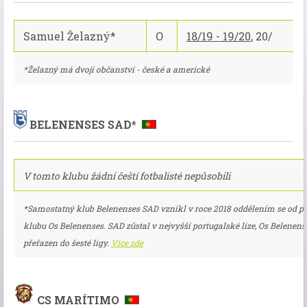
Samuel Želazný*
O
18/19 - 19/20
, 20/
*Želazný má dvojí občanství - české a americké
BELENENSES SAD*
V tomto klubu žádní čeští fotbalisté nepůsobili
*Samostatný klub Belenenses SAD vznikl v roce 2018 oddělením se od 
klubu Os Belenenses. SAD zůstal v nejvyšší portugalské lize, Os Belenens
přeřazen do šesté ligy.
Více zde
CS MARÍTIMO