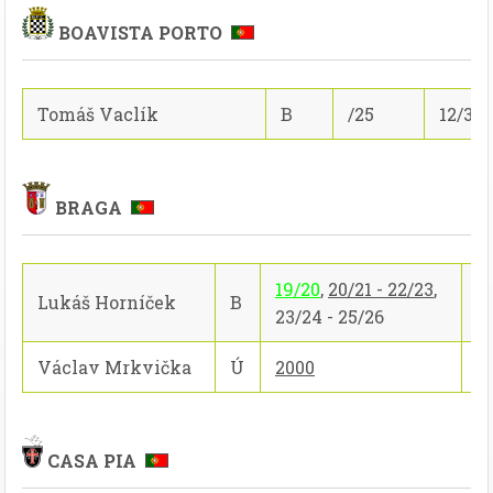
BOAVISTA PORTO
Tomáš Vaclík
B
/25
12/3/2
BRAGA
19/20
,
20/21 - 22/23
,
Lukáš Horníček
B
8
23/24 - 25/26
Václav Mrkvička
Ú
2000
0
CASA PIA