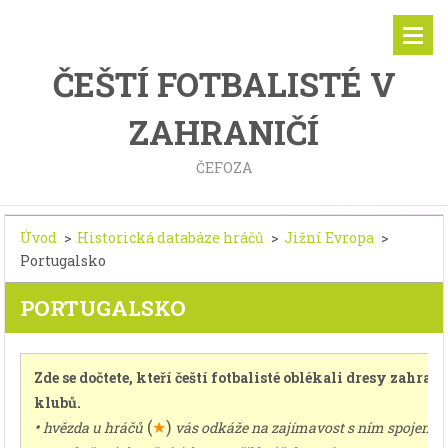
ČEŠTÍ FOTBALISTÉ V
ZAHRANIČÍ
ČEFOZA
Úvod
>
Historická databáze hráčů
>
Jižní Evropa
>
Portugalsko
PORTUGALSKO
Zde se dočtete, kteří čeští fotbalisté oblékali dresy zahran
klubů.
•
(
★
)
hvězda u hráčů
vás odkáže na zajímavost s ním spojenou