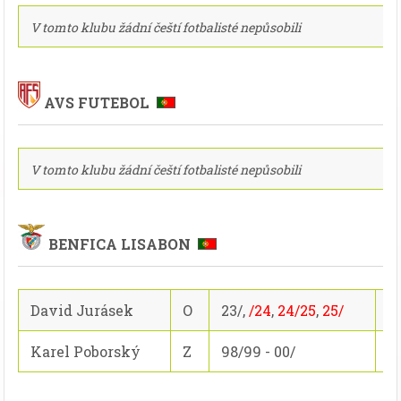
V tomto klubu žádní čeští fotbalisté nepůsobili
AVS FUTEBOL
V tomto klubu žádní čeští fotbalisté nepůsobili
BENFICA LISABON
David Jurásek
O
23/,
/24
,
24/25
,
25/
1
Karel Poborský
Z
98/99 - 00/
11