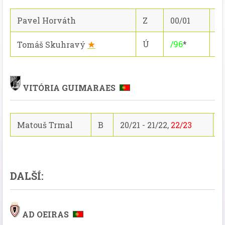
Pavel Horváth
Z
00/01
27
★
Ú
/96
*
4/
Tomáš Skuhravý
VITÓRIA GUIMARAES
Matouš Trmal
B
20/21 - 21/22,
22/23
1
DALŠÍ:
AD OEIRAS