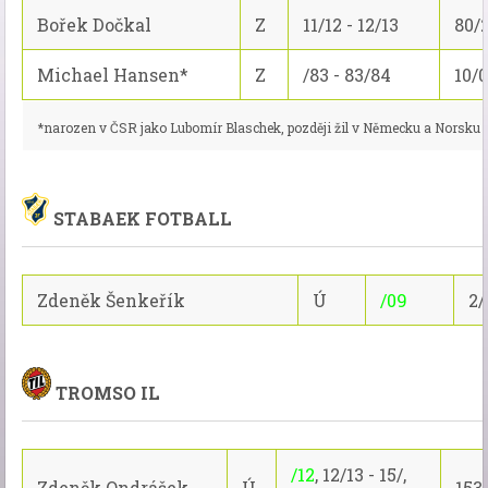
Bořek Dočkal
Z
11/12 - 12/13
80/
Michael Hansen*
Z
/83 - 83/84
10/0
*narozen v ČSR jako Lubomír Blaschek, později žil v Německu a Norsku
STABAEK FOTBALL
Zdeněk Šenkeřík
Ú
/09
2/
TROMSO IL
/12
, 12/13 - 15/,
Zdeněk Ondrášek
Ú
153