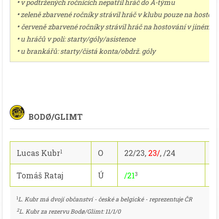
•
v podtržených ročnících nepatřil hráč do A-týmu
•
zeleně zbarvené ročníky strávil hráč v klubu pouze na hostov
•
červeně
zbarvené ročníky strávil hráč na hostování v jiném k
•
u hráčů v poli: starty/góly/asistence
•
u brankářů: starty/čistá konta/obdrž. góly
BODØ/GLIMT
Lucas Kubr
O
22/23,
23/
, /24
4
1
Tomáš Rataj
Ú
/21
1/
3
1
L. Kubr má dvojí občanství - české a belgické - reprezentuje ČR
2
L. Kubr za
rezervu Bodø/Glimt
: 11/1/0