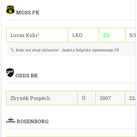
MOSS FK
Lucas Kubr
LKO
23/
5/1
1
1
L. Kubr má dvojí občanství - české a belgické, reprezentuje ČR
ODDS BK
Zbyněk Pospěch
Ú
2007
22/
ROSENBORG