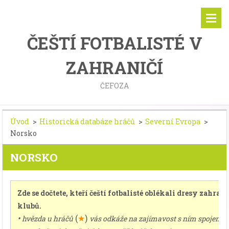
ČEŠTÍ FOTBALISTÉ V
ZAHRANIČÍ
ČEFOZA
Úvod
>
Historická databáze hráčů
>
Severní Evropa
>
Norsko
NORSKO
Zde se dočtete, kteří čeští fotbalisté oblékali dresy zahran
klubů.
•
(
★
)
hvězda u hráčů
vás odkáže na zajímavost s ním spojenou