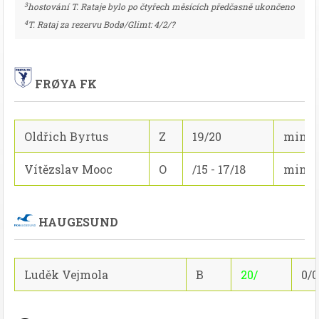
3
hostování T. Rataje bylo po čtyřech měsících předčasně ukončeno
4
T. Rataj za rezervu Bodø/Glimt: 4/2/?
FRØYA FK
Oldřich Byrtus
Z
19/20
min. 2
Vítězslav Mooc
O
/15 - 17/18
min. 4
HAUGESUND
Luděk Vejmola
B
20/
0/0