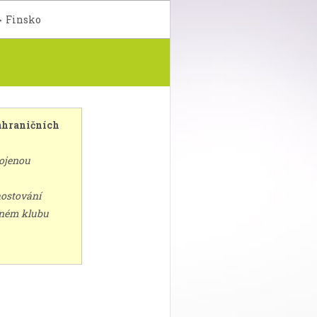
>
Finsko
 zahraničních
pojenou
hostování
jiném klubu