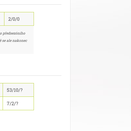
2/0/0
do předsezóního
ě se ale nakonec
53/10/?
7/2/?