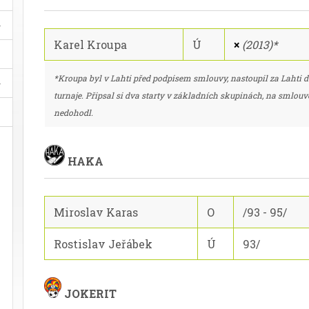
Karel Kroupa
Ú
×
(2013)*
*Kroupa byl v Lahti před podpisem smlouvy, nastoupil za Lahti 
turnaje. Připsal si dva starty v základních skupinách, na smlouv
nedohodl.
HAKA
Miroslav Karas
O
/93 - 95/
Rostislav Jeřábek
Ú
93/
JOKERIT