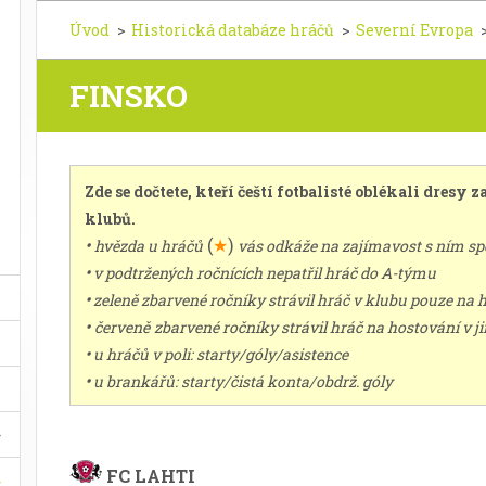
Úvod
>
Historická databáze hráčů
>
Severní Evropa
FINSKO
Zde se dočtete, kteří čeští fotbalisté oblékali dresy
klubů.
•
(
★
)
hvězda u hráčů
vás odkáže na zajímavost s ním s
•
v podtržených ročnících nepatřil hráč do A-týmu
•
zeleně zbarvené ročníky strávil hráč v klubu pouze na 
•
červeně
zbarvené ročníky strávil hráč na hostování v 
•
u hráčů v poli: starty/góly/asistence
•
u brankářů: starty/čistá konta/obdrž. góly
FC LAHTI