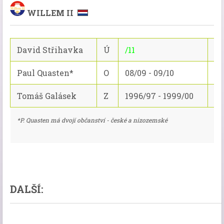
WILLEM II
David Střihavka
Ú
/11
11
Paul Quasten*
O
08/09 - 09/10
14
Tomáš Galásek
Z
1996/97 - 1999/00
12
*P. Quasten má dvojí občanství - české a nizozemské
DALŠÍ: