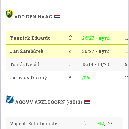
ADO DEN HAAG
Yannick Eduardo
Ú
26/27 -
nyní
...
Jan Žambůrek
Z
26/27 -
nyní
...
Tomáš Necid
Ú
18/19 - 19/20
5
Jaroslav Drobný
B
/06
1
AGOVV APELDOORN (-2013)
Vojtěch Schulmeister
HÚ
/12
, 12/
2