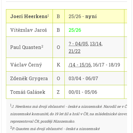
Joeri Heerkens
B
25/26 -
nyní
...
1
Vítězslav Jaroš
B
25/26
2
? - 04/05
,
13/14,
Paul Quasten
O
0/
2
21/22
Václav Černý
K
/14 - 15/16
, 16/17 - 18/19
2
Zdeněk Grygera
O
03/04 - 06/07
11
Tomáš Galásek
Z
00/01 - 05/06
2
1
J. Heerkens má dvojí občanství - české a nizozemské. Narodil se v ČR v
nizozemské komunitě, do 19 let žil a hrál v ČR, na mládežnické úrovni
reprezentoval ČR, později Nizozemsko.
2
P. Quasten má dvojí občanství - české a nizozemské