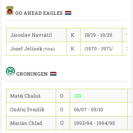
GO AHEAD EAGLES
Jaroslav Navrátil
K
18/19 - 19/20
74
Josef Jelínek
K
/1970 - 1971/
23
(*1941)
GRONINGEN
Matěj Chaluš
O
/23
Ondřej Švejdík
O
06/07 - 09/10
Marián Chlad
Ú
1993/94 - 1994/95