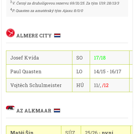
3
V. Černý za druholigovou rezervu: 69/31/25. Za tým U19: 28/13/3
4
P. Quasten za amatérský tým Ajaxu: 8/0/0
ALMERE CITY
Josef Kvída
SO
17/18
Paul Quasten
LO
14/15 - 16/17
Vojtěch Schulmeister
HÚ
11/,
/12
AZ ALKMAAR
Matěj Šín
SÚZ
25/26 -
nyní