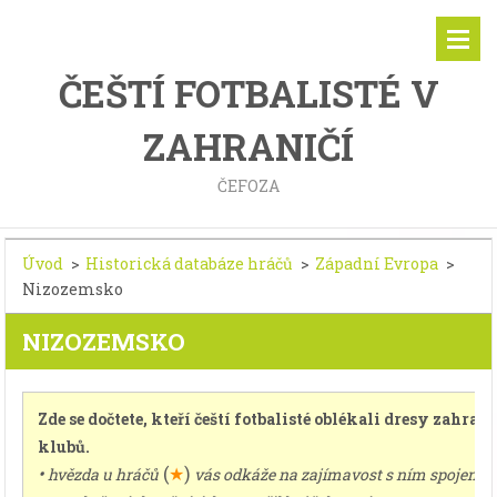
ČEŠTÍ FOTBALISTÉ V
ZAHRANIČÍ
ČEFOZA
Úvod
>
Historická databáze hráčů
>
Západní Evropa
>
Nizozemsko
NIZOZEMSKO
Zde se dočtete, kteří čeští fotbalisté oblékali dresy zahran
klubů.
•
(
★
)
hvězda u hráčů
vás odkáže na zajímavost s ním spojenou