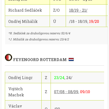
Richard Sedláček
Z/O
18/19 - 21/
Ondřej Mihálik
Ú
/18 - 18/19,
19/20
*R. Sedláček za druholigovou rezervu: 52/6/4
*J. Míhálik za druholigovou rezervu: 23/4/2
FEYENOORD ROTTERDAM
Ondřej Lingr
Z
23/24
, 24/
Vojtěch
Z
07/08 - 08/09,
09/10
Machek
Václav
O
/09