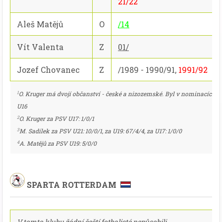
21/22
Aleš Matějů
O
/14
Vít Valenta
Z
01/
Jozef Chovanec
Z
/1989 - 1990/91,
1991/92
1
O. Kruger má dvojí občanství - české a nizozemské. Byl v nominacích č
U16
2
O. Kruger za PSV U17: 1/0/1
3
M. Sadílek za PSV U21: 10/0/1, za U19: 67/4/4, za U17: 1/0/0
4
A. Matějů za PSV U19: 5/0/0
SPARTA ROTTERDAM
V tomto klubu žádní čeští fotbalisté nepůsobili