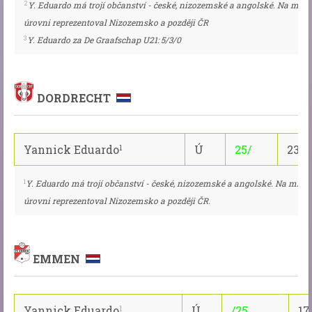
2
Y. Eduardo má trojí občanství - české, nizozemské a angolské. Na mlá
úrovni reprezentoval Nizozemsko a později ČR
3
Y. Eduardo za De Graafschap U21: 5/3/0
DORDRECHT
Yannick Eduardo
Ú
25/
23/1
1
1
Y. Eduardo má trojí občanství - české, nizozemské a angolské. Na mlád
úrovni reprezentoval Nizozemsko a později ČR.
EMMEN
Yannick Eduardo
Ú
/25
17
1