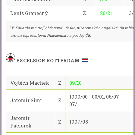
Denis Granečný
Z
20/21
3/
1
Y. Eduardo má trojí občanství - české, nizozemské a angolské. Na mlád
úrovni reprezentoval Nizozemsko a později ČR.
EXCELSIOR ROTTERDAM
Vojtěch Machek
Z
09/10
1999/00 - 00/01, 06/07 -
Jaromír Šimr
Z
07/
Jaromír
Z
1997/98
Paciorek