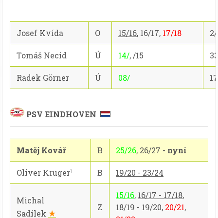
Josef Kvída
O
15/16
, 16/17,
17/18
2/
Tomáš Necid
Ú
14/
, /15
33
Radek Görner
Ú
08/
17
PSV EINDHOVEN
Matěj Kovář
B
25/26
, 26/27 -
nyní
Oliver Kruger
B
19/20 - 23/24
1
15/16
,
16/17 - 17/18
,
Michal
Z
18/19 - 19/20,
20/21
,
★
Sadílek