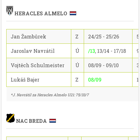
HERACLES ALMELO
Jan Žambůrek
Z
24/25 - 25/26
5
Jaroslav Navrátil
Ú
/13
, 13/14 - 17/18
9
Vojtěch Schulmeister
Ú
08/09 - 09/10
3
Lukáš Bajer
Z
08/09
1
*J. Navrátil za Heracles Almelo U21: 75/33/7
NAC BREDA