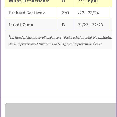
Milan Hendericks
O
??? -
nyní
...
Richard Sedláček
Z/O
/22 - 23/24
6
Lukáš Zima
B
21/22 - 22/23
2
1
M. Hendericks má dvojí občanství - české a holandské. Na mládežnické
dříve reprezentoval Nizozemsko (U14), nyní reprezentuje Česko