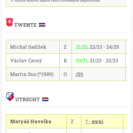
TWENTE
Michal Sadílek
Z
21/22
, 22/23 - 24/25
1
Václav Černý
K
20/21
, 21/22 - 22/23
7
Martin Sus (*1989)
O
/09
-
UTRECHT
Matyáš Havelka
Z
? -
nyní
...