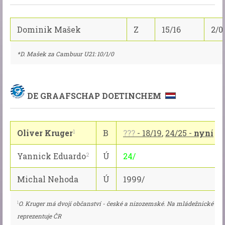
Dominik Mašek
Z
15/16
2/0
*D. Mašek za Cambuur U21: 10/1/0
DE GRAAFSCHAP DOETINCHEM
Oliver Kruger
B
???
- 18/19
,
24/25 -
nyní
1
Yannick Eduardo
Ú
24/
2
Michal Nehoda
Ú
1999/
1
O. Kruger má dvojí občanství - české a nizozemské. Na mládežnické úr
reprezentuje ČR