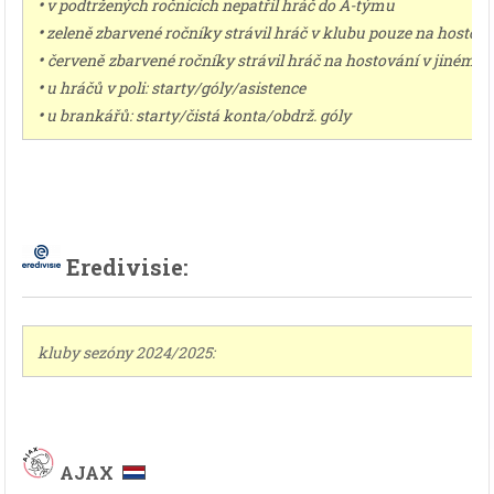
•
v podtržených ročnících nepatřil hráč do A-týmu
•
zeleně zbarvené ročníky strávil hráč v klubu pouze na hostov
•
červeně
zbarvené ročníky strávil hráč na hostování v jiném k
•
u hráčů v poli: starty/góly/asistence
•
u brankářů: starty/čistá konta/obdrž. góly
Eredivisie:
kluby sezóny 2024/2025:
AJAX