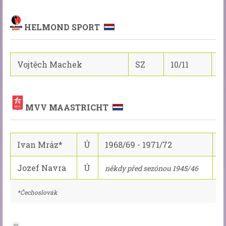
HELMOND SPORT
Vojtěch Machek
SZ
10/11
5
MVV MAASTRICHT
Ivan Mráz*
Ú
1968/69 - 1971/72
9
Jozef Navra
Ú
?
někdy před sezónou 1945/46
*Čechoslovák