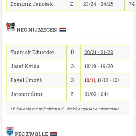
Dominik Janošek
Z
23/24 - 24/25
74
NEC NIJMEGEN
Yannick Eduardo
Ú
20/21 - 21/22
*
Josef Kvída
O
18/19 - 19/20
Pavel Čmovš
O
10/11
, 11/12 - 13/
Jaromír Šimr
Z
01/02 - 04/
*Y. Eduardo má trojí občanství - české, angolské a nizozemské
PEC ZWOLLE