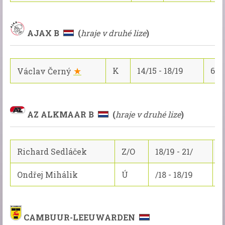
AJAX B
(
hraje v druhé lize
)
★
K
14/15 - 18/19
69/
Václav Černý
AZ ALKMAAR B
(
hraje v druhé lize
)
Richard Sedláček
Z/O
18/19 - 21/
5
Ondřej Mihálik
Ú
/18 - 18/19
2
CAMBUUR-LEEUWARDEN