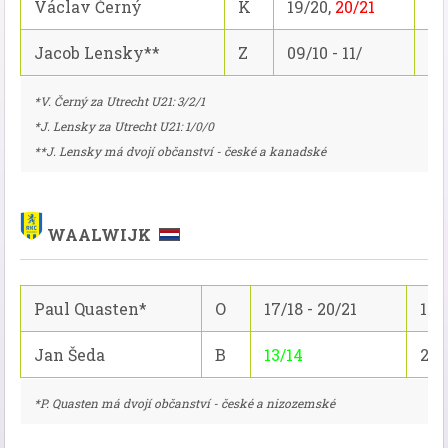
Václav Černý
K
19/20,
20/21
16
Jacob Lensky**
Z
09/10 - 11/
73
*V. Černý za Utrecht U21: 3/2/1
*J. Lensky za Utrecht U21: 1/0/0
**J. Lensky má dvojí občanství - české a kanadské
WAALWIJK
Paul Quasten*
O
17/18 - 20/21
100
Jan Šeda
B
13/14
24/
*P. Quasten má dvojí občanství - české a nizozemské