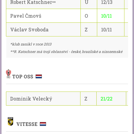
Robert Katschner
Ú
12/13
0/
**
Pavel Čmovš
O
10/11
37
Václav Svoboda
Z
10/11
4/
*klub zanikl v roce 2013
**R. Katschner má trojí občanství - české, brazilské a nizozemské
TOP OSS
Dominik Velecký
Z
21/22
0
VITESSE