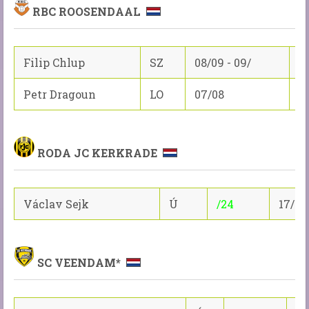
RBC ROOSENDAAL
Filip Chlup
SZ
08/09 - 09/
10
Petr Dragoun
LO
07/08
16
RODA JC KERKRADE
Václav Sejk
Ú
/24
17/8/
SC VEENDAM*