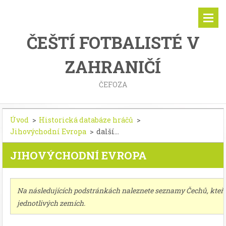
ČEŠTÍ FOTBALISTÉ V
ZAHRANIČÍ
ČEFOZA
Úvod
>
Historická databáze hráčů
>
Jihovýchodní Evropa
>
další...
JIHOVÝCHODNÍ EVROPA
Na následujících podstránkách naleznete seznamy Čechů, kteří 
jednotlivých zemích.