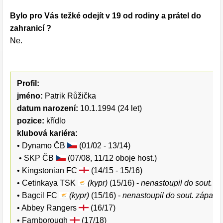
Bylo pro Vás težké odejít v 19 od rodiny a prátel do
zahranicí ?
Ne.
Profil:
jméno:
Patrik Růžička
datum narození:
10.1.1994 (24 let)
pozice:
křídlo
klubová kariéra:
• Dynamo ČB
(01/02 - 13/14)
• SKP ČB
(07/08, 11/12 oboje host.)
• Kingstonian FC
(14/15 - 15/16)
• Cetinkaya TSK
(kypr)
(15/16) -
nenastoupil do sout. z
• Bagcil FC
(kypr)
(15/16) -
nenastoupil do sout. zápasu
• Abbey Rangers
(16/17)
• Farnborough
(17/18)