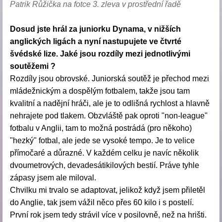
Patrik Růžička na fotce 3. zleva v prostřední řadě
Dosud jste hrál za juniorku Dynama, v nižších
anglických ligách a nyní nastupujete ve čtvrté
švédské lize. Jaké jsou rozdíly mezi jednotlivými
soutěžemi ?
Rozdíly jsou obrovské. Juniorská soutěž je přechod mezi
mládežnickým a dospělým fotbalem, takže jsou tam
kvalitní a nadějní hráči, ale je to odlišná rychlost a hlavně
nehrajete pod tlakem. Obzvláště pak oproti "non-league"
fotbalu v Anglii, tam to možná postrádá (pro někoho)
"hezký" fotbal, ale jede se vysoké tempo. Je to velice
přímočaré a důrazné. V každém celku je navíc několik
dvoumetrových, devadesátikilových bestií. Práve tyhle
zápasy jsem ale miloval.
Chvilku mi trvalo se adaptovat, jelikož když jsem přiletěl
do Anglie, tak jsem vážil něco přes 60 kilo i s postelí.
První rok jsem tedy strávil více v posilovně, než na hrišti.