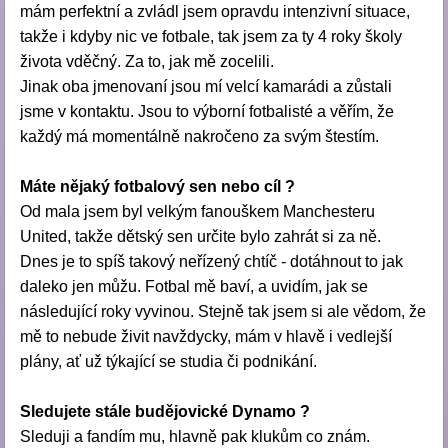
mám perfektní a zvládl jsem opravdu intenzivní situace,
takže i kdyby nic ve fotbale, tak jsem za ty 4 roky školy
života vděčný. Za to, jak mě zocelili.
Jinak oba jmenovaní jsou mí velcí kamarádi a zůstali
jsme v kontaktu. Jsou to výborní fotbalisté a věřím, že
každý má momentálně nakročeno za svým štestím.
Máte nějaký fotbalový sen nebo cíl ?
Od mala jsem byl velkým fanouškem Manchesteru
United, takže dětský sen určite bylo zahrát si za ně.
Dnes je to spíš takový neřízený chtíč - dotáhnout to jak
daleko jen můžu. Fotbal mě baví, a uvidím, jak se
následující roky vyvinou.
Stejně tak jsem si ale vědom, že
mě to nebude živit navždycky, mám v hlavě i vedlejší
plány, ať už týkající se studia či podnikání.
Sledujete stále budějovické Dynamo ?
Sleduji a fandím mu, hlavně pak klukům co znám.