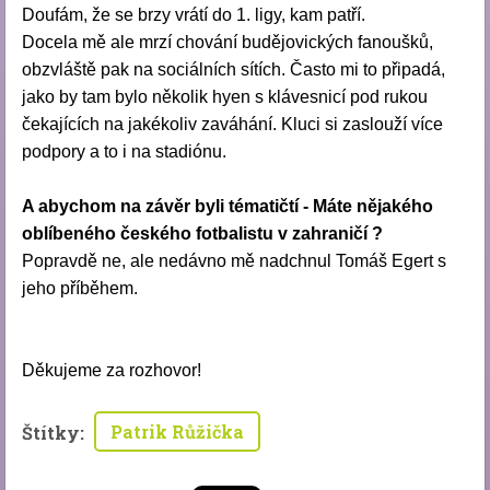
Doufám, že se brzy vrátí do 1. ligy, kam patří.
Docela mě ale mrzí chování budějovických fanoušků,
obzvláště pak na sociálních sítích. Často mi to připadá,
jako by tam bylo několik hyen s klávesnicí pod rukou
čekajících na jakékoliv zaváhání. Kluci si zaslouží více
podpory a to i na stadiónu.
A abychom na závěr byli tématičtí - Máte nějakého
oblíbeného českého fotbalistu v zahraničí ?
Popravdě ne, ale nedávno mě nadchnul Tomáš Egert s
jeho příběhem.
Děkujeme za rozhovor!
Patrik Růžička
Štítky
: