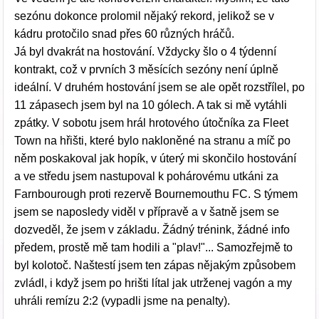
sezónu dokonce prolomil nějaký rekord, jelikož se v
kádru protočilo snad přes 60 různých hráčů.
Já byl dvakrát na hostování. Vždycky šlo o 4 týdenní
kontrakt, což v prvních 3 měsících sezóny není úplně
ideální. V druhém hostování jsem se ale opět rozstřílel, po
11 zápasech jsem byl na 10 gólech. A tak si mě vytáhli
zpátky. V sobotu jsem hrál hrotového útočníka za Fleet
Town na hřišti, které bylo nakloněné na stranu a míč po
něm poskakoval jak hopík, v úterý mi skončilo hostování
a ve středu jsem nastupoval k pohárovému utkáni za
Farnbourough proti rezervě Bournemouthu FC. S týmem
jsem se naposledy viděl v přípravě a v šatně jsem se
dozveděl, že jsem v základu. Žádný trénink, žádné info
předem, prostě mě tam hodili a "plav!"... Samozřejmě to
byl kolotoč. Naštestí jsem ten zápas nějakým způsobem
zvládl, i když jsem po hrišti lítal jak utrženej vagón a my
uhráli remízu 2:2 (vypadli jsme na penalty).