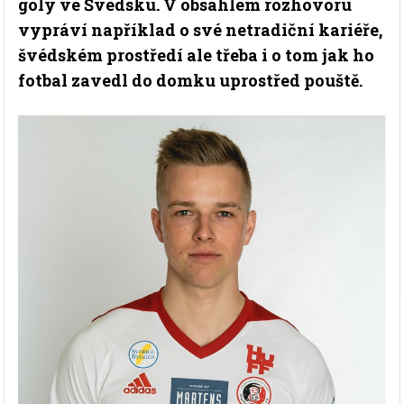
góly ve Švédsku. V obsáhlém rozhovoru
vypráví například o své netradiční kariéře,
švédském prostředí ale třeba i o tom jak ho
fotbal zavedl do domku uprostřed pouště.