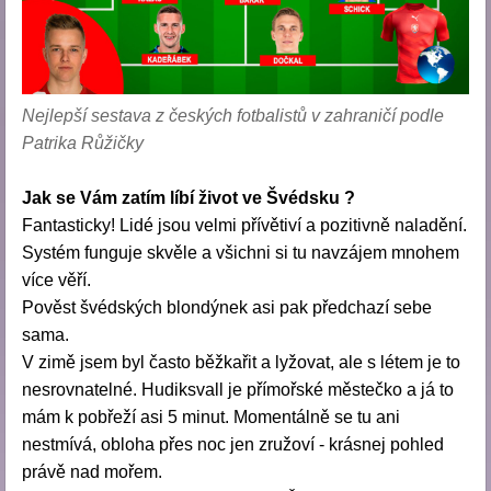
Nejlepší sestava z českých fotbalistů v zahraničí podle
Patrika Růžičky
Jak se Vám zatím líbí život ve Švédsku ?
Fantasticky! Lidé jsou velmi přívětiví a pozitivně naladění.
Systém funguje skvěle a všichni si tu navzájem mnohem
více věří.
Pověst švédských blondýnek asi pak předchazí sebe
sama.
V zimě jsem byl často běžkařit a lyžovat, ale s létem je to
nesrovnatelné. Hudiksvall je přímořské městečko a já to
mám k pobřeží asi 5 minut. Momentálně se tu ani
nestmívá, obloha přes noc jen zružoví - krásnej pohled
právě nad mořem.