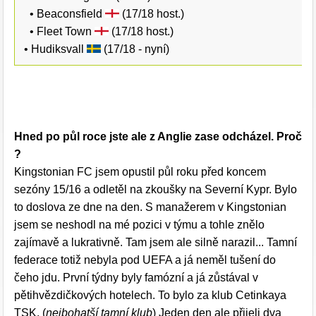
• Beaconsfield
(17/18 host.)
• Fleet Town
(17/18 host.)
• Hudiksvall
(17/18 - nyní)
Hned po půl roce jste ale z Anglie zase odcházel. Proč
?
Kingstonian FC jsem opustil půl roku před koncem
sezóny 15/16 a odletěl na zkoušky na Severní Kypr. Bylo
to doslova ze dne na den. S manažerem v Kingstonian
jsem se neshodl na mé pozici v týmu a tohle znělo
zajímavě a lukrativně. Tam jsem ale silně narazil... Tamní
federace totiž nebyla pod UEFA a já neměl tušení do
čeho jdu. První týdny byly famózní a já zůstával v
pětihvězdičkových hotelech. To bylo za klub Cetinkaya
TSK. (
nejbohatší tamní klub
) Jeden den ale přijeli dva