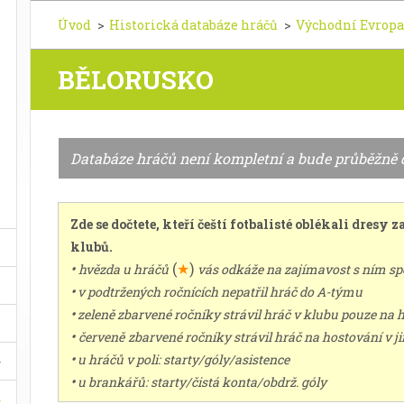
Úvod
>
Historická databáze hráčů
>
Východní Evropa
BĚLORUSKO
Databáze hráčů není kompletní a bude průběžně
Zde se dočtete, kteří čeští fotbalisté oblékali dresy
klubů.
•
(
★
)
hvězda u hráčů
vás odkáže na zajímavost s ním s
•
v podtržených ročnících nepatřil hráč do A-týmu
•
zeleně zbarvené ročníky strávil hráč v klubu pouze na 
•
červeně
zbarvené ročníky strávil hráč na hostování v 
•
u hráčů v poli: starty/góly/asistence
•
u brankářů: starty/čistá konta/obdrž. góly