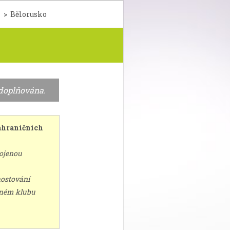
>
Bělorusko
 doplňována.
 zahraničních
pojenou
hostování
jiném klubu